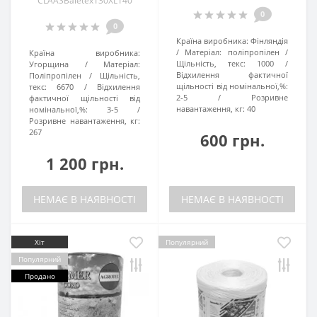
CLAASBaletex130XL140
0
0
Країна виробника:
Фінляндія
Матеріал:
поліпропілен
Країна виробника:
Щільність, текс:
1000
Угорщина
Матеріал:
Відхилення фактичної
Поліпропілен
Щільність,
щільності від номінальної,%:
текс:
6670
Відхилення
2-5
Розривне
фактичної щільності від
навантаження, кг:
40
номінальної,%:
3-5
Розривне навантаження, кг:
267
600 грн.
1 200 грн.
НЕМАЄ В НАЯВНОСТІ
НЕМАЄ В НАЯВНОСТІ
Хіт
Популярний
Популярний
Продано