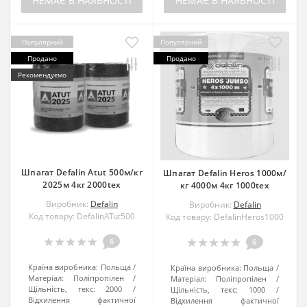
НЕМАЄ В НАЯВНОСТІ
НЕМАЄ В НАЯВНОСТІ
Популярний
Популярний
Продано
Продано
Рекомендуємо
Шпагат Defalin Atut 500м/кг
Шпагат Defalin Heros 1000м/
2025м 4кг 2000tex
кг 4000м 4кг 1000tex
Виробник:
Defalin
Виробник:
Defalin
Код товару: DefalinATut500
Код товару: DefalinHeros1000
6
6
Країна виробника:
Польща
Країна виробника:
Польща
Матеріал:
Поліпропілен
Матеріал:
Поліпропілен
Щільність, текс:
2000
Щільність, текс:
1000
Відхилення фактичної
Відхилення фактичної