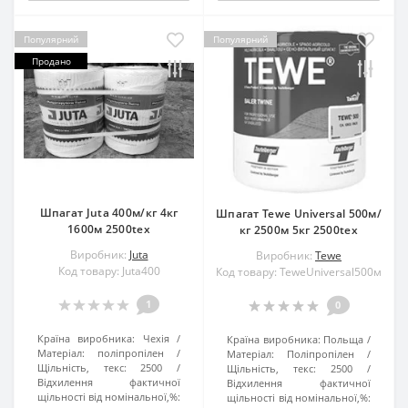
Популярний
Популярний
Продано
Шпагат Juta 400м/кг 4кг
Шпагат Tewe Universal 500м/
1600м 2500tex
кг 2500м 5кг 2500tex
Виробник:
Juta
Виробник:
Tewe
Код товару: Juta400
Код товару: TeweUniversal500м
1
0
Країна виробника:
Чехія
Країна виробника:
Польща
Матеріал:
поліпропілен
Матеріал:
Поліпропілен
Щільність, текс:
2500
Щільність, текс:
2500
Відхилення фактичної
Відхилення фактичної
щільності від номінальної,%:
щільності від номінальної,%: