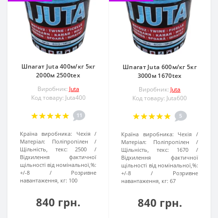
Шпагат Juta 400м/кг 5кг
Шпагат Juta 600м/кг 5кг
2000м 2500tex
3000м 1670tex
Виробник:
Juta
Виробник:
Juta
Код товару: Juta400
Код товару: Juta600
11
5
Країна виробника:
Чехія
Країна виробника:
Чехія
Матеріал:
Поліпропілен
Матеріал:
Поліпропілен
Щільність, текс:
2500
Щільність, текс:
1670
Відхилення фактичної
Відхилення фактичної
щільності від номінальної,%:
щільності від номінальної,%:
+/-8
Розривне
+/-8
Розривне
навантаження, кг:
100
навантаження, кг:
67
840 грн.
840 грн.