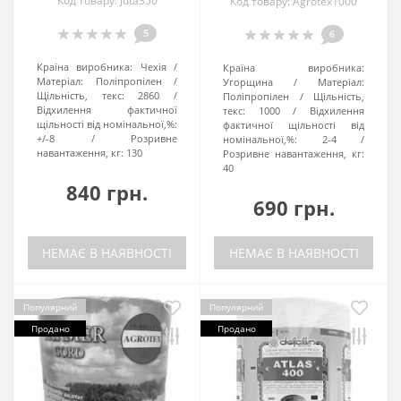
Код товару: Juta350
Код товару: Agrotex1000
5
6
Країна виробника:
Чехія
Країна виробника:
Матеріал:
Поліпропілен
Угорщина
Матеріал:
Щільність, текс:
2860
Поліпропілен
Щільність,
Відхилення фактичної
текс:
1000
Відхилення
щільності від номінальної,%:
фактичної щільності від
+/-8
Розривне
номінальної,%:
2-4
навантаження, кг:
130
Розривне навантаження, кг:
40
840 грн.
690 грн.
НЕМАЄ В НАЯВНОСТІ
НЕМАЄ В НАЯВНОСТІ
Популярний
Популярний
Продано
Продано