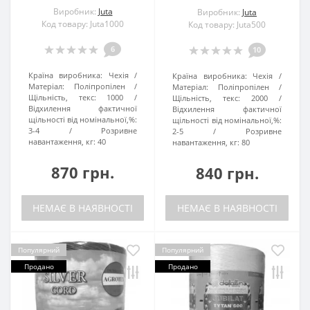
Виробник:
Juta
Виробник:
Juta
Код товару: Juta1000
Код товару: Juta500
6
10
Країна виробника:
Чехія
Країна виробника:
Чехія
Матеріал:
Поліпропілен
Матеріал:
Поліпропілен
Щільність, текс:
1000
Щільність, текс:
2000
Відхилення фактичної
Відхилення фактичної
щільності від номінальної,%:
щільності від номінальної,%:
3-4
Розривне
2-5
Розривне
навантаження, кг:
40
навантаження, кг:
80
870 грн.
840 грн.
НЕМАЄ В НАЯВНОСТІ
НЕМАЄ В НАЯВНОСТІ
Популярний
Популярний
Продано
Продано