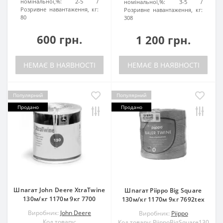
номінальної,%:
2-5
номінальної,%:
3-5
Розривне навантаження, кг:
Розривне навантаження, кг:
80
308
600 грн.
1 200 грн.
НЕМАЄ В НАЯВНОСТІ
НЕМАЄ В НАЯВНОСТІ
Популярний
Популярний
Продано
Продано
Шпагат John Deere XtraTwine
Шпагат Piippo Big Square
130м/кг 1170м 9кг 7700
130м/кг 1170м 9кг 7692tex
Виробник:
John Deere
Виробник:
Piippo
Код товару:
Код товару: PiippoBigSquare130