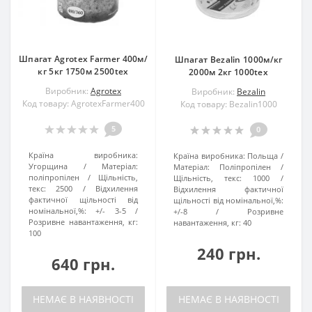
Шпагат Agrotex Farmer 400м/
Шпагат Bezalin 1000м/кг
кг 5кг 1750м 2500tex
2000м 2кг 1000tex
Виробник:
Agrotex
Виробник:
Bezalin
Код товару: AgrotexFarmer400
Код товару: Bezalin1000
5
0
Країна виробника:
Країна виробника:
Польща
Угорщина
Матеріал:
Матеріал:
Поліпропілен
поліпропілен
Щільність,
Щільність, текс:
1000
текс:
2500
Відхилення
Відхилення фактичної
фактичної щільності від
щільності від номінальної,%:
номінальної,%:
+/- 3-5
+/-8
Розривне
Розривне навантаження, кг:
навантаження, кг:
40
100
240 грн.
640 грн.
НЕМАЄ В НАЯВНОСТІ
НЕМАЄ В НАЯВНОСТІ