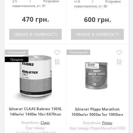
2-5
Розривне
+/-8
Розривне
навантаження, кг:
97
навантаження, кг:
80
470 грн.
600 грн.
НЕМАЄ В НАЯВНОСТІ
НЕМАЄ В НАЯВНОСТІ
Популярний
Популярний
Продано
Шпагат CLAAS Baletex 130XL
Шпагат Piippo Marathon
140м/кг 1400м 10кг 6670tex
1000м/кг 5000м 5кг 1000tex
Виробник:
Claas
Виробник:
Piippo
Код товару:
Код товару: PiippoMarathon1000