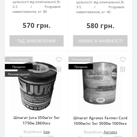
щільності від номінальної,%:
щільності від номінальної,%:
2-5
Розривне
3-5
Розривне
навантаження, кг:
80
навантаження, кг:
40
570 грн.
580 грн.
ПІД ЗАМОВЛЕННЯ
НЕМАЄ В НАЯВНОСТІ
Популярний
Популярний
Продано
Продано
Рекомендуємо
Шпагат Juta 350м/кг 5кг
Шпагат Agrotex Farmer Cord
1750м 2860tex
1000м/кг 5кг 5000м 1000tex
Виробник:
Juta
Виробник:
Agrotex