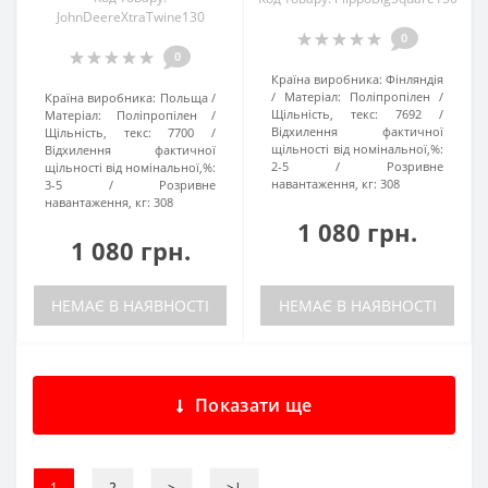
JohnDeereXtraTwine130
0
0
Країна виробника:
Фінляндія
Матеріал:
Поліпропілен
Країна виробника:
Польща
Щільність, текс:
7692
Матеріал:
Поліпропілен
Відхилення фактичної
Щільність, текс:
7700
щільності від номінальної,%:
Відхилення фактичної
2-5
Розривне
щільності від номінальної,%:
навантаження, кг:
308
3-5
Розривне
навантаження, кг:
308
1 080 грн.
1 080 грн.
НЕМАЄ В НАЯВНОСТІ
НЕМАЄ В НАЯВНОСТІ
Показати ще
1
2
>
>|