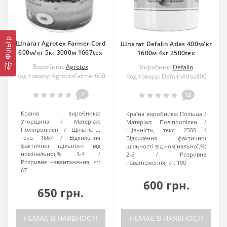
Фільтр
Шпагат Agrotex Farmer Cord
Шпагат Defalin Atlas 400м/кг
600м/кг 5кг 3000м 1667tex
1600м 4кг 2500tex
Виробник:
Agrotex
Виробник:
Defalin
Код товару: AgrotexFarmer600
Код товару: DefalinAtlas400
1
12
Країна виробника:
Країна виробника:
Польща
Угорщина
Матеріал:
Матеріал:
Поліпропілен
Поліпропілен
Щільність,
Щільність, текс:
2500
текс:
1667
Відхилення
Відхилення фактичної
фактичної щільності від
щільності від номінальної,%:
номінальної,%:
3-4
2-5
Розривне
Розривне навантаження, кг:
навантаження, кг:
100
67
600 грн.
650 грн.
НЕМАЄ В НАЯВНОСТІ
НЕМАЄ В НАЯВНОСТІ