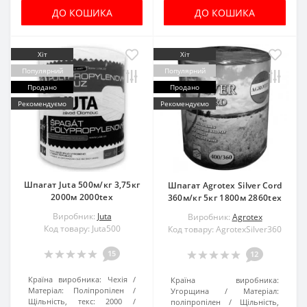
ДО КОШИКА
ДО КОШИКА
Хіт
Хіт
Популярний
Популярний
Продано
Продано
Рекомендуємо
Рекомендуємо
Шпагат Juta 500м/кг 3,75кг
Шпагат Agrotex Silver Cord
2000м 2000tex
360м/кг 5кг 1800м 2860tex
Виробник:
Juta
Виробник:
Agrotex
Код товару: Juta500
Код товару: AgrotexSilver360
15
12
Країна виробника:
Чехія
Країна виробника:
Матеріал:
Поліпропілен
Угорщина
Матеріал:
Щільність, текс:
2000
поліпропілен
Щільність,