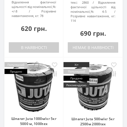
Відхилення фактичної
текс:
2860
Відхилення
щільності від номінальної,%:
фактичної щільності від
+/-8
Розривне
номінальної,%:
4-5
навантаження, кг:
78
Розривне навантаження, кг:
114
620 грн.
690 грн.
В НАЯВНОСТІ
НЕМАЄ В НАЯВНОСТІ
Популярний
Хіт
Продано
Популярний
Продано
Рекомендуємо
Шпагат Juta 1000м/кг 5кг
Шпагат Juta 500м/кг 5кг
5000 м, 1000tex
2500м 2000tex