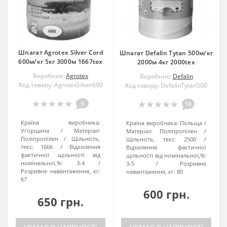
Шпагат Agrotex Silver Cord
Шпагат Defalin Tytan 500м/кг
600м/кг 5кг 3000м 1667tex
2000м 4кг 2000tex
Виробник:
Agrotex
Виробник:
Defalin
Код товару: AgrotexSilver600
Код товару: DefalinTytan500
6
13
Країна виробника:
Країна виробника:
Польща
Угорщина
Матеріал:
Матеріал:
Поліпропілен
Поліпропілен
Щільність,
Щільність, текс:
2500
текс:
1666
Відхилення
Відхилення фактичної
фактичної щільності від
щільності від номінальної,%:
номінальної,%:
3-4
3-5
Розривне
Розривне навантаження, кг:
навантаження, кг:
80
67
600 грн.
650 грн.