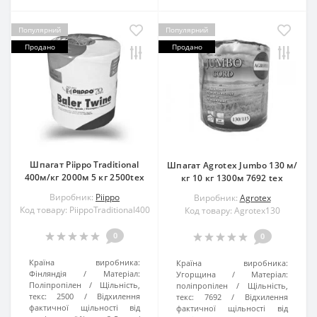
Популярний
Популярний
Продано
Продано
Шпагат Piippo Traditional
Шпагат Agrotex Jumbo 130 м/
400м/кг 2000м 5 кг 2500tex
кг 10 кг 1300м 7692 tex
Виробник:
Piippo
Виробник:
Agrotex
Код товару: PiippoTraditional400
Код товару: Agrotex130
0
0
Країна виробника:
Країна виробника:
Фінляндія
Матеріал:
Угорщина
Матеріал:
Поліпропілен
Щільність,
поліпропілен
Щільність,
текс:
2500
Відхилення
текс:
7692
Відхилення
фактичної щільності від
фактичної щільності від