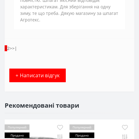
повністю. Шпагат якісний відповідає
характеристикам. Для зберігання на одну
зиму, те що треба. Дякую магазину за шпагат
Агротекс.
1
2
>
>|
+ Написати відгук
Рекомендовані товари
Популярний
Популярний
Продано
Продано