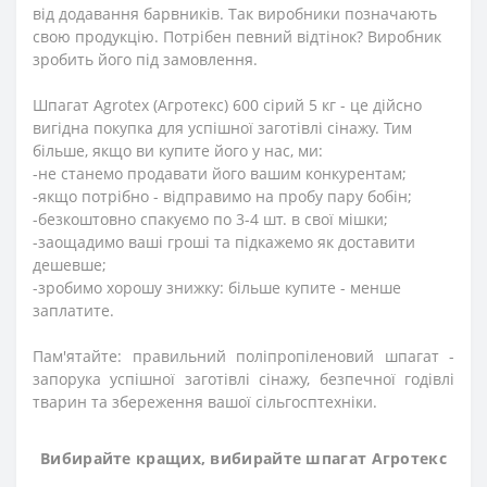
від додавання барвників. Так виробники позначають
свою продукцію. Потрібен певний відтінок? Виробник
зробить його під замовлення.
Шпагат Agrotex (Агротекс) 600 сірий 5 кг - це дійсно
вигідна покупка для успішної заготівлі сінажу. Тим
більше, якщо ви купите його у нас, ми:
-не станемо продавати його вашим конкурентам;
-якщо потрібно - відправимо на пробу пару бобін;
-безкоштовно спакуємо по 3-4 шт. в свої мішки;
-заощадимо ваші гроші та підкажемо як доставити
дешевше;
-зробимо хорошу знижку: більше купите - менше
заплатите.
Пам'ятайте: правильний поліпропіленовий шпагат -
запорука успішної заготівлі сінажу, безпечної годівлі
тварин та збереження вашої сільгосптехніки.
Вибирайте кращих, вибирайте шпагат Агротекс