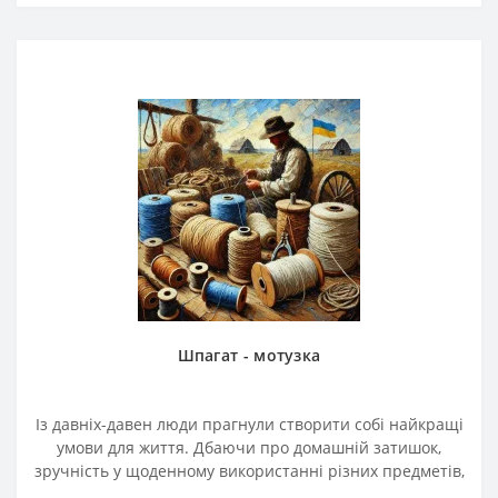
Шпагат - мотузка
Із давніх-давен люди прагнули створити собі найкращі
умови для життя. Дбаючи про домашній затишок,
зручність у щоденному використанні різних предметів,
покращуючи умови праці, вони покращували собі як..