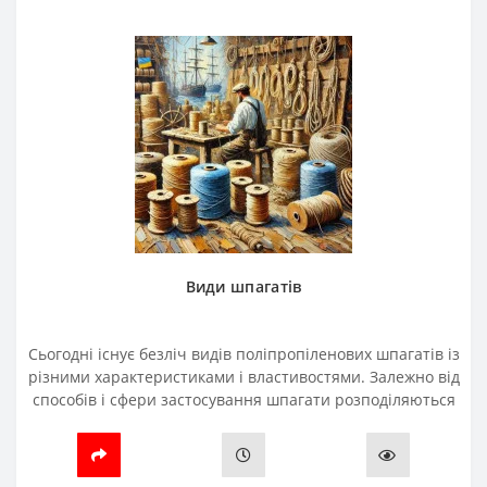
Види шпагатів
Сьогодні існує безліч видів поліпропіленових шпагатів із
різними характеристиками і властивостями. Залежно від
способів і сфери застосування шпагати розподіляються
для: Рулонних прес-підбирачів.Тюкув..