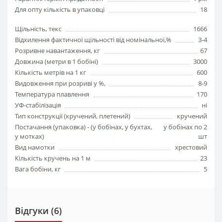
Для опту кількість в упаковці
18
Щільність, текс
1666
Відхилення фактичної щільності від номінальної,%
3-4
Розривне навантаження, кг
67
Довжина (метри в 1 бобіні)
3000
Кількість метрів на 1 кг
600
Видовження при розриві у %,
8-9
Температура плавлення
170
УФ-стабілізація
ні
Тип конструкції (кручeний, плетений)
кручений
Постачання (упаковка) - (у бобінах, у бухтах,
у бобінах по 2
у мотках)
шт
Вид намотки
хрестовий
Кількість кручень на 1 м
23
Вага бобіни, кг
5
Відгуки (6)