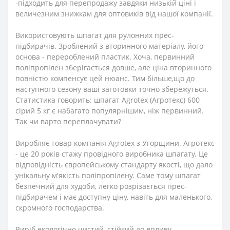
-підходить для перепродажу завдяки низькій ціні і
величезним знижкам для оптовиків від нашої компанії.
Використовують шпагат для рулонних прес-
підбирачів. Зроблений з вторинного матеріалу, його
основа - перероблений пластик. Хоча, первинний
поліпропілен зберігається довше, але ціна вторинного
повністю компенсує цей нюанс. Тим більше,що до
наступного сезону ваші заготовки точно збережуться.
Статистика говорить: шпагат Agrotex (Агротекс) 600
сірий 5 кг є набагато популярнішим, ніж первинний.
Так чи варто переплачувати?
Виробляє товар компанія Agrotex з Угорщини. Агротекс
- це 20 років стажу провідного виробника шпагату. Це
відповідність європейському стандарту якості, що дало
унікальну м'якість поліпропілену. Саме тому шпагат
безпечний для худоби, легко розрізається прес-
підбирачем і має доступну ціну, навіть для маленького,
скромного господарства.
Виріб екологічно чистий, стійкий до впливу