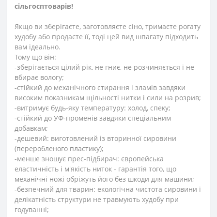
сільгосптоварів!
Якщо ви зберігаєте, заготовляєте сіно, тримаєте рогату
худобу або продаєте її, тоді цей вид шпагату підходить
вам ідеально.
Тому що він:
-зберігається цілий рік, не гниє, не розчиняється і не
вбирає вологу;
-стійкий до механічного стирання і зламів завдяки
високим показникам щільності нитки і сили на розрив;
-витримує будь-яку температуру: холод, спеку;
-стійкий до УФ-променів завдяки спеціальним
добавкам;
-дешевий: виготовлений із вторинної сировини
(переробленого пластику);
-менше зношує прес-підбирач: європейська
еластичність і м'якість ниток - гарантія того, що
механічні ножі обріжуть його без шкоди для машини;
-безпечний для тварин: екологічна чистота сировини і
делікатність структури не травмують худобу при
годуванні;