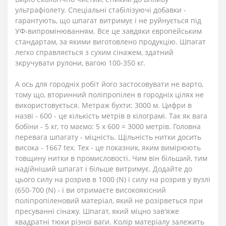
ультрафіолету. Спеціальні стабілізуючі добавки -
гарантують, що шпагат витримує і не руйнується під
УФ-випромінюванням. Все це завдяки європейським
стандартам, за якими виготовлено продукцію. Шпагат
легко справляється з сухим сінажем, здатний
зкручувати рулони, вагою 100-350 кг.
А ось для городніх робіт його застосовувати не варто,
тому що, вторинний поліпропілен в городніх цілях не
використовується. Метраж бухти: 3000 м. Цифри в
назві - 600 - це кількість метрів в кілограмі. Так як вага
бобіни - 5 кг, то маємо: 5 х 600 = 3000 метрів. Головна
перевага шпагату - міцність. Щільність нитки досить
висока - 1667 tex. Tex - це показник, яким вимірюють
товщину нитки в промисловості. Чим він більший, тим
надійніший шпагат і більше витримує. Додайте до
цього силу на розрив в 1000 (N) і силу на розрив у вузлі
(650-700 (N) - і ви отримаєте високоякісний
поліпропіленовий матеріал, який не розірветься при
пресуванні сінажу. Шпагат, який міцно зав'яже
квадратні тюки різної ваги. Колір матеріалу залежить