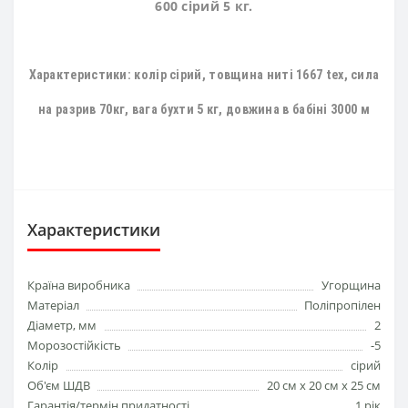
600 сірий 5 кг.
Характеристики:
колір сірий, товщина ниті 1667 tex, сила
на разрив 70кг, вага бухти 5 кг, довжина в бабіні 3000 м
Характеристики
Країна виробника
Угорщина
Матеріал
Поліпропілен
Діаметр, мм
2
Морозостійкість
-5
Колір
сірий
Об'єм ШДВ
20 см х 20 см х 25 см
Гарантія/термін придатності
1 рік