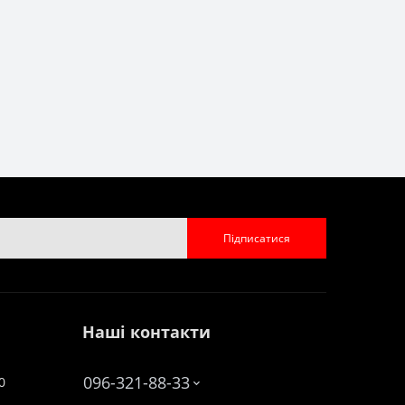
Підписатися
Наші контакти
096-321-88-33
0