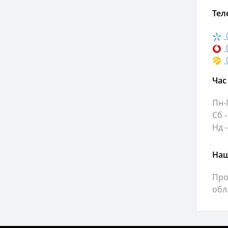
Тел
Час
Пн-П
Сб -
Нд 
Наш
Про
обл