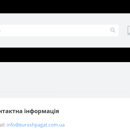
нтактна інформація
il:
info@euroshpagat.com.ua