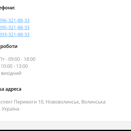
ефони:
096-321-88-33
095-321-88-33
093-321-88-33
 роботи
т - 09:00 - 18:00
 10:00 - 13:00
- вихідний
а адреса
спект Перемоги 10, Нововолинськ, Волинська
. Україна