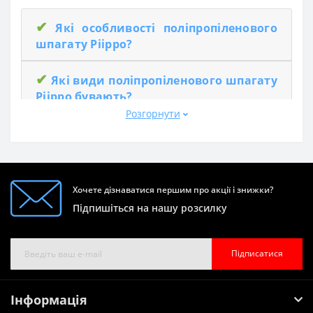
✔
Які особливості поліпропіленового
шпагату Piippo?
✔
Які види поліпропіленового шпагату
Piippo бувають?
Розгорнути
Piippo Oyj — одна з найважливіших
компаній-виробників в Північній Європі.
Вона виробляє, продає та розповсюджує
свої продукти в трьох основних сегментах: аграрні
Хочете дізнаватися першим про акції і знижки?
шпагати і сітка, канатна продукція і металеві ланцюги,
кабелі і проводи. В останні десятиліття корпорація
Підпишіться на нашу розсилку
виросла в міжнародну компанію, яка добре відома на
світовому ринку в більш ніж 30 країнах Європи, Азії та
Америки.
Підписатися
Виробництво Пііппо направлено на створення
продуктів для зв'язування, підйому, буксирування,
Інформація
кріплення. Переважно виготовляють з поліетилену і