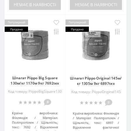
НЕМАЄ В НАЯВНОСТІ
НЕМАЄ В НАЯВНОСТІ
Популярний
Популярний
Продано
Продано
Шпагат Piippo Big Square
Шпагат Piippo Original 145м/
130м/кг 1170м 9кг 7692tex
кг 1305м 9кг 6897tex
Код товару: PiippoBigSquare130
Код товару: PiippoOriginal145
0
0
Країна виробника:
Країна виробника:
Фінляндія
Фінляндія
Матеріал:
Матеріал:
Поліпропілен
Поліпропілен
Щільність,
Щільність, текс:
6897
текс:
7692
Відхилення
Відхилення фактичної