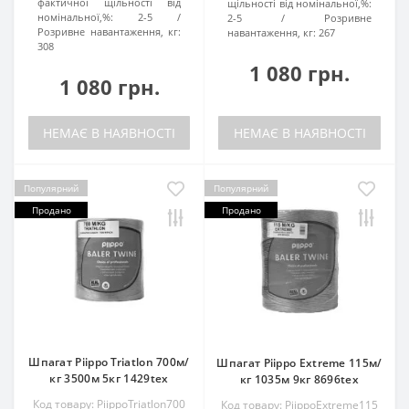
фактичної щільності від
щільності від номінальної,%:
номінальної,%:
2-5
2-5
Розривне
Розривне навантаження, кг:
навантаження, кг:
267
308
1 080 грн.
1 080 грн.
НЕМАЄ В НАЯВНОСТІ
НЕМАЄ В НАЯВНОСТІ
Популярний
Популярний
Продано
Продано
Шпагат Piippo Triatlon 700м/
Шпагат Piippo Extreme 115м/
кг 3500м 5кг 1429tex
кг 1035м 9кг 8696tex
Код товару: PiippoTriatlon700
Код товару: PiippoExtreme115