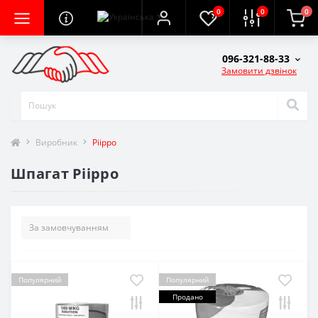
0
0
0
096-321-88-33
Замовити дзвінок
Виробник
Piippo
Шпагат Piippo
Популярний
Популярний
Продано