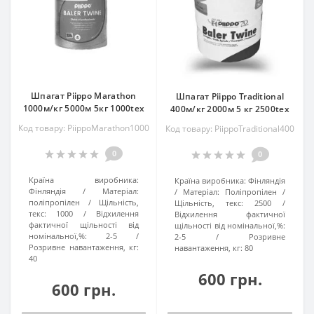
Шпагат Piippo Marathon
Шпагат Piippo Traditional
1000м/кг 5000м 5кг 1000tex
400м/кг 2000м 5 кг 2500tex
Код товару: PiippoMarathon1000
Код товару: PiippoTraditional400
0
0
Країна виробника:
Країна виробника:
Фінляндія
Фінляндія
Матеріал:
Матеріал:
Поліпропілен
поліпропілен
Щільність,
Щільність, текс:
2500
текс:
1000
Відхилення
Відхилення фактичної
фактичної щільності від
щільності від номінальної,%:
номінальної,%:
2-5
2-5
Розривне
Розривне навантаження, кг:
навантаження, кг:
80
40
600 грн.
600 грн.