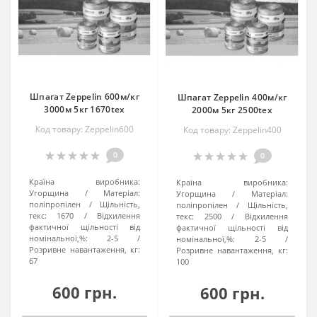
Шпагат Zeppelin 600м/кг
Шпагат Zeppelin 400м/кг
3000м 5кг 1670tex
2000м 5кг 2500tex
Код товару: Zeppelin600
Код товару: Zeppelin400
0
0
Країна виробника:
Країна виробника:
Угорщина
Матеріал:
Угорщина
Матеріал:
поліпропілен
Щільність,
поліпропілен
Щільність,
текс:
1670
Відхилення
текс:
2500
Відхилення
фактичної щільності від
фактичної щільності від
номінальної,%:
2-5
номінальної,%:
2-5
Розривне навантаження, кг:
Розривне навантаження, кг:
67
100
600 грн.
600 грн.