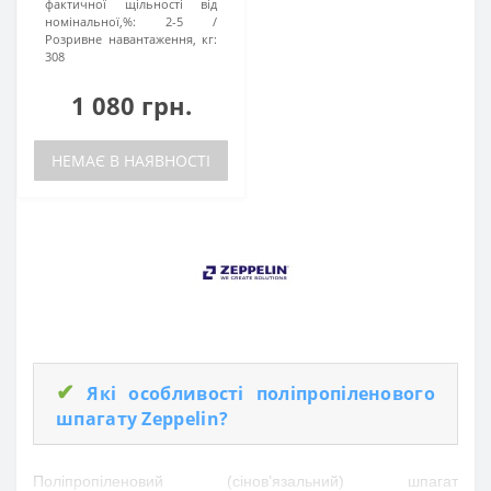
фактичної щільності від
номінальної,%:
2-5
Розривне навантаження, кг:
308
1 080 грн.
НЕМАЄ В НАЯВНОСТІ
✔
Які особливості поліпропіленового
шпагату Zeppelin?
Поліпропіленовий (сінов’язальний) шпагат