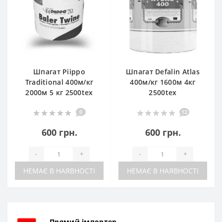
Шпагат Piippo
Шпагат Defalin Atlas
Traditional 400м/кг
400м/кг 1600м 4кг
2000м 5 кг 2500tex
2500tex
0
12
600 грн.
600 грн.
-
+
-
+
НЕМАЄ В НАЯВНОСТІ
НЕМАЄ В НАЯВНОСТІ
Прямий імпортер