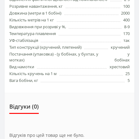
Розривне навантаження, кг
100
Довжина (метри в 1 бобіні)
2000
Кількість метрів на 1 кг
400
Видовження при розриві у %,
8-9
Температура плавлення
170
УФ-стабілізація
так
Тип конструкції (кручeний, плетений)
кручений
Постачання (упаковка) - (у бобінах, у бухтах, у
у
мотках)
бобінах
Вид намотки
хрестовий
Кількість кручень на 1 м
25
Вага бобіни, кг
5
Відгуки (0)
Відгуків про цей товар ще не було.