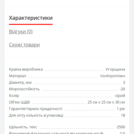
Характеристики
Відгуки (0)
Схожі товари
Країна виробника
Угорщина
Матеріал
поліпропілен
Діаметр, мм
3
Морозостійкість
-20
Колір
сірий
Об'єм ШДВ
25 см х 25 см х 30 см
Гарантія/термін придатності
1 рік
Для опту кількість в упаковці
18
Щільність, текс
2500
Відхилення фактичної щільності від номінальної,%
2-5