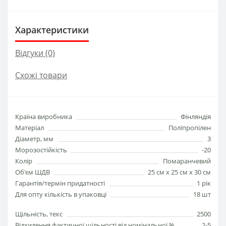
Характеристики
Відгуки (0)
Схожі товари
Країна виробника
Фінляндія
Матеріал
Поліпропілен
Діаметр, мм
3
Морозостійкість
-20
Колір
Помаранчевий
Об'єм ШДВ
25 см х 25 см х 30 см
Гарантія/термін придатності
1 рік
Для опту кількість в упаковці
18 шт
Щільність, текс
2500
Відхилення фактичної щільності від номінальної,%
2-5