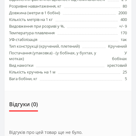
Розривне навантаження, кг
80
Довжина (метри в 1 бобіні)
2000
Кількість метрів на 1 кг
400
Видовження при розриві у %,
+/- 9
Температура плавлення
170
УФ-стабілізація
так
Тип конструкції (кручeний, плетений)
Кручений
Постачання (упаковка) - (у бобінах, у бухтах, у
У
мотках)
бобінах
Вид намотки
хрестовий
Кількість кручень на 1 м
25
Вага бобіни, кг
5
Відгуки (0)
Відгуків про цей товар ще не було.