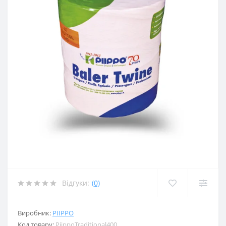
Відгуки:
(0)
Виробник:
PIIPPO
Код товару:
PiippoTraditional400