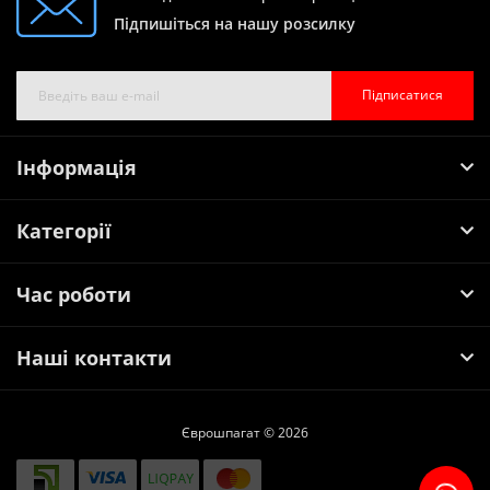
процесі виробництва сільськогосподарської продукції.
Підпишіться на нашу розсилку
Для полегшення процесів в'язання, кожний моток шпагату
має індивідуальну упаковку з термочутливої плівки, на якій
Підписатися
розміщена інформація з технічними характеристиками
виробу. Розмотувати шпагат необхідно з середини для
більш зручного в'язання великих тюків соломи. Загальна
Інформація
міцність шпагату тюковочного CASE становить 78 кг.
Основними перевагами шпагату тюковочного CASE є
:
Категорії
Висока якість;
Шпагат тюковочный САЅЕ - це відповідність високим
Час роботи
стандартам європейської якості.
Завдяки міцній поліпропіленовому будову, аграрний
шнурок САЅЕ легко витримає будь-які навантаження
Наші контакти
і ідеально підійде, як для в'язання великих тюків на
сільськогосподарських підприємствах, так і не
великих мішків соломи на приватних фермах.
Єврошпагат © 2026
Зручна упаковка;
Завдяки відразу двох клубах шпагату прискорюється
процес в'язання соломи і сіна. Як результат,