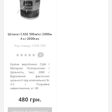
Шпагат CASE 500м/кг 2000м
4 кг 2000tex
Код товару: CASE 500
0
Країна виробника:
США
Матеріал:
Поліпропілен
Щільність, текс:
2000
Відхилення фактичної
щільності від номінальної,%:
3-5
Розривне
навантаження, кг:
80
480 грн.
НЕМАЄ В НАЯВНОСТІ