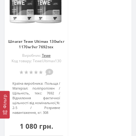
Шпагат Tewe Ultimax 130м/кг
1170м 9кг 7692tex
Виробник:
Tewe
Код товару: ТeweUltimax130
0
Країна виробника:
Польща
Матеріал:
поліпропілен
Щільність, текс:
7692
Фільтр
Відхилення фактичної
щільності від номінальної,%:
2-5
Розривне
навантаження, кг:
308
1 080 грн.