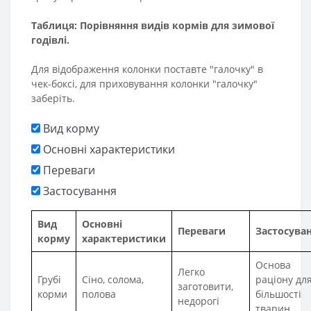
Таблиця: Порівняння видів кормів для зимової
годівлі.
Для відображення колонки поставте "галочку" в
чек-боксі, для приховування колонки "галочку"
заберіть.
Вид корму
Основні характеристики
Переваги
Застосування
Вид
Основні
Переваги
Застосува
корму
характеристики
Основа
Легко
Грубі
Сіно, солома,
раціону дл
заготовити,
корми
полова
більшості
недорогі
тварин