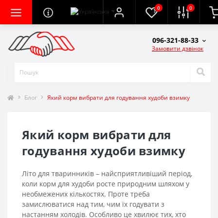
0
0
096-321-88-33
Замовити дзвінок
Блог
Який корм вибрати для годування худоби взимку
Який корм вибрати для
годування худоби взимку
Літо для тваринників – найсприятливіший період,
коли корм для худоби росте природним шляхом у
необмежених кількостях. Проте треба
замислюватися над тим, чим їх годувати з
настанням холодів. Особливо це хвилює тих, хто