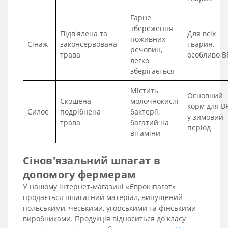
Гарне
збереження
Підв'ялена та
Для всіх
поживних
Сінаж
законсервована
тварин,
речовин,
трава
особливо В
легко
зберігається
Містить
Основний
Скошена
молочнокислі
корм для В
Силос
подрібнена
бактерії,
у зимовий
трава
багатий на
період
вітаміни
Сінов'язальний шпагат в
допомогу фермерам
У нашому інтернет-магазині «Єврошпагат»
продається шпагатний матеріал, випущений
польськими, чеськими, угорськими та фінськими
виробниками. Продукція відноситься до класу