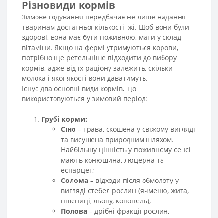
Різновиди кормів
Зимове годування передбачає не лише надання
тваринам достатньої кількості їжі. Щоб вони були
здорові, вона має бути поживною, мати у складі
вітаміни. Якщо на фермі утримуються корови,
потрібно ще ретельніше підходити до вибору
кормів, адже від їх раціону залежить, скільки
молока і якої якості вони даватимуть.
Існує два основні види кормів, що
використовуються у зимовий період:
Грубі корми:
Сіно
– трава, скошена у свіжому вигляді
та висушена природним шляхом.
Найбільшу цінність у поживному сенсі
мають конюшина, люцерна та
еспарцет;
Солома
– відходи після обмолоту у
вигляді стебел рослин (ячменю, жита,
пшениці, льону, конопель);
Полова
– дрібні фракції рослин,