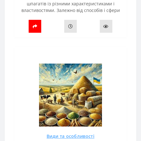
шпагатів із різними характеристиками і
властивостями. Залежно від способів і сфери
застосування шпагати розподіляються для:
Рулонних прес-підбирачів.Тюкув..
Види та особливості