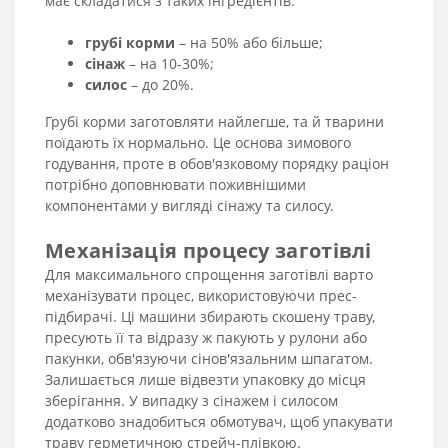
має складатися з таких інгредієнтів:
грубі корми
– на 50% або більше;
сінаж
– на 10-30%;
силос
– до 20%.
Грубі корми заготовляти найлегше, та й тварини
поїдають їх нормально. Це основа зимового
годування, проте в обов'язковому порядку раціон
потрібно доповнювати поживнішими
компонентами у вигляді сінажу та силосу.
Механізація процесу заготівлі
Для максимального спрощення заготівлі варто
механізувати процес, використовуючи прес-
підбирачі. Ці машини збирають скошену траву,
пресують її та відразу ж пакують у рулони або
пакунки, обв'язуючи сінов'язальним шпагатом.
Залишається лише відвезти упаковку до місця
зберігання. У випадку з сінажем і силосом
додатково знадобиться обмотувач, щоб упакувати
траву герметичною стрейч-плівкою.