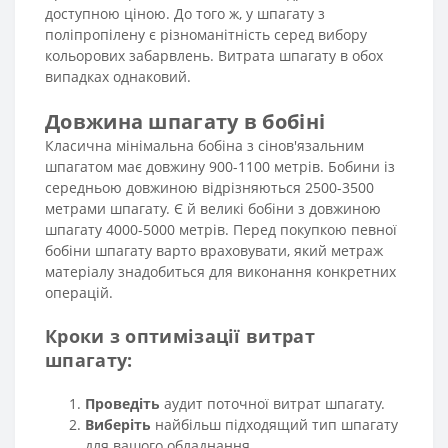
доступною ціною. До того ж, у шпагату з
поліпропілену є різноманітність серед вибору
кольорових забарвлень. Витрата шпагату в обох
випадках однаковий.
Довжина шпагату в бобіні
Класична мінімальна бобіна з сінов'язальним
шпагатом має довжину 900-1100 метрів. Бобини із
середньою довжиною відрізняються 2500-3500
метрами шпагату. Є й великі бобіни з довжиною
шпагату 4000-5000 метрів. Перед покупкою певної
бобіни шпагату варто враховувати, який метраж
матеріалу знадобиться для виконання конкретних
операцій.
Кроки з оптимізації витрат
шпагату:
Проведіть
аудит поточної витрат шпагату.
Виберіть
найбільш підходящий тип шпагату
для вашого обладнання.