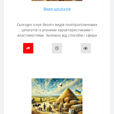
Види шпагатів
Сьогодні існує безліч видів поліпропіленових
шпагатів із різними характеристиками і
властивостями. Залежно від способів і сфери
застосування шпагати розподіляються для:
Рулонних прес-підбирачів.Тюкув..