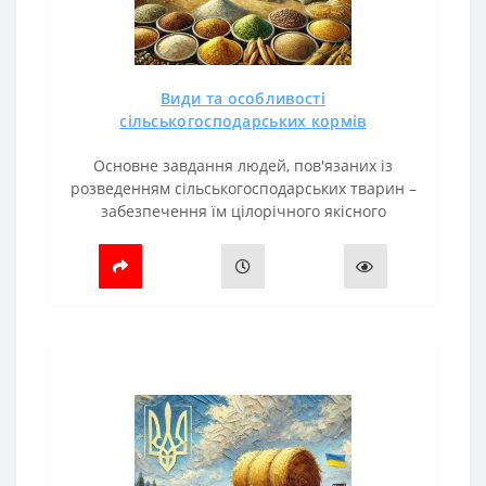
Види та особливості
сільськогосподарських кормів
Основне завдання людей, пов'язаних із
розведенням сільськогосподарських тварин –
забезпечення їм цілорічного якісного
харчування. Лише в цьому випадку можна
отримати віддачу: птахи добре ростимуть і н..