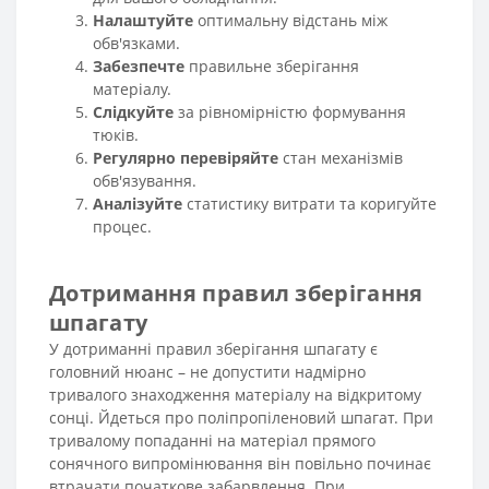
Налаштуйте
оптимальну відстань між
обв'язками.
Забезпечте
правильне зберігання
матеріалу.
Слідкуйте
за рівномірністю формування
тюків.
Регулярно перевіряйте
стан механізмів
обв'язування.
Аналізуйте
статистику витрати та коригуйте
процес.
Дотримання правил зберігання
шпагату
У дотриманні правил зберігання шпагату є
головний нюанс – не допустити надмірно
тривалого знаходження матеріалу на відкритому
сонці. Йдеться про поліпропіленовий шпагат. При
тривалому попаданні на матеріал прямого
сонячного випромінювання він повільно починає
втрачати початкове забарвлення. При