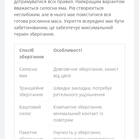
дотримуватися всіх правил. Найкращим варіантом
вважається силосна яма. Рів створюється
неглибоким, але в нього має поміститися вся
готова рослинна маса. Укриття всередині має бути
забетонованим, це забезпечує максимальний
термін зберігання.
Спосіб
Особливості
зберігання
Силосна
Довговічне зберігання, захист
яма
від цвілі
Траншейне
Швидка закладка, потребує
зберігання
ретельного ущільнення
Баштовий
Компактне зберігання,
силос
мінімальний контакт із
повітрям
Пакетне
Гнучкість у зберіганні,
зберігання
простота в транспортуванні