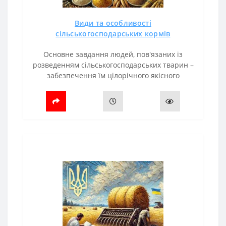
Види та особливості
сільськогосподарських кормів
Основне завдання людей, пов'язаних із
розведенням сільськогосподарських тварин –
забезпечення їм цілорічного якісного
харчування. Лише в цьому випадку можна
отримати віддачу: птахи добре ростимуть і н..