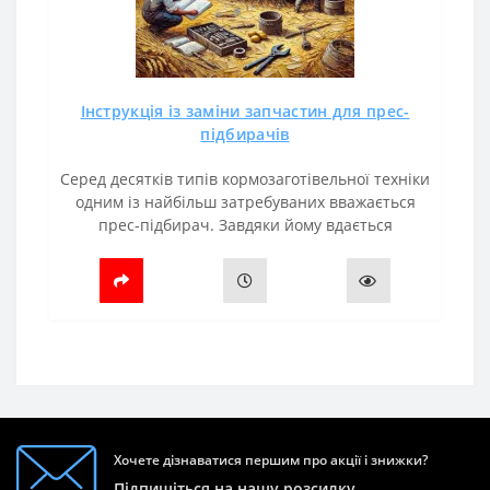
Інструкція із заміни запчастин для прес-
підбирачів
Серед десятків типів кормозаготівельної техніки
одним із найбільш затребуваних вважається
прес-підбирач. Завдяки йому вдається
оптимізувати витрати та робочий час,
збільшити продуктивність.Але важливо..
Хочете дізнаватися першим про акції і знижки?
Підпишіться на нашу розсилку