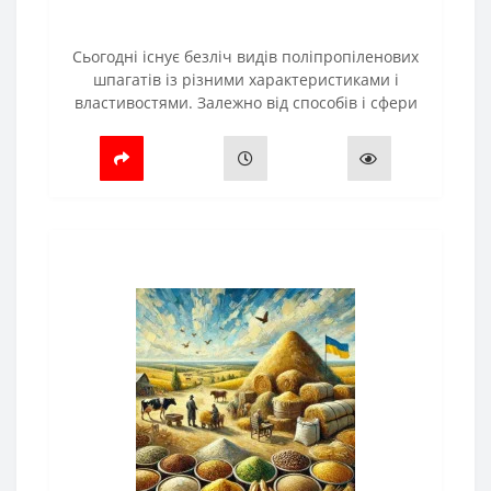
Сьогодні існує безліч видів поліпропіленових
шпагатів із різними характеристиками і
властивостями. Залежно від способів і сфери
застосування шпагати розподіляються для:
Рулонних прес-підбирачів.Тюкув..