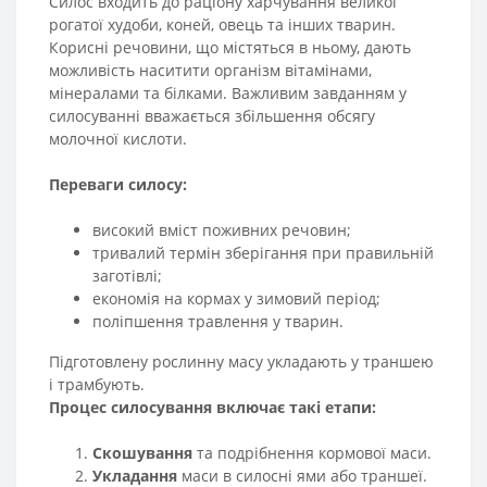
Силос входить до раціону харчування великої
рогатої худоби, коней, овець та інших тварин.
Корисні речовини, що містяться в ньому, дають
можливість наситити організм вітамінами,
мінералами та білками. Важливим завданням у
силосуванні вважається збільшення обсягу
молочної кислоти.
Переваги силосу:
високий вміст поживних речовин;
тривалий термін зберігання при правильній
заготівлі;
економія на кормах у зимовий період;
поліпшення травлення у тварин.
Підготовлену рослинну масу укладають у траншею
і трамбують.
Процес силосування включає такі етапи:
Скошування
та подрібнення кормової маси.
Укладання
маси в силосні ями або траншеї.