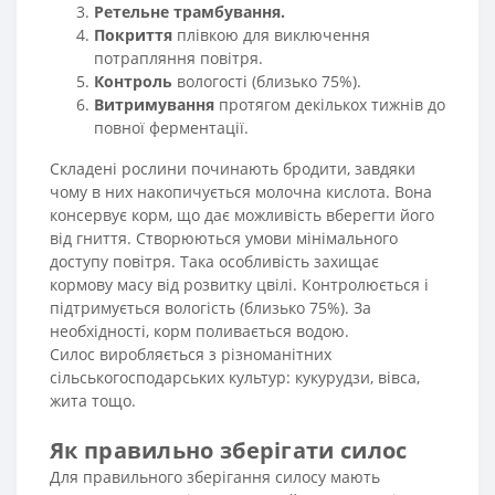
Ретельне трамбування.
Покриття
плівкою для виключення
потрапляння повітря.
Контроль
вологості (близько 75%).
Витримування
протягом декількох тижнів до
повної ферментації.
Складені рослини починають бродити, завдяки
чому в них накопичується молочна кислота. Вона
консервує корм, що дає можливість вберегти його
від гниття. Створюються умови мінімального
доступу повітря. Така особливість захищає
кормову масу від розвитку цвілі. Контролюється і
підтримується вологість (близько 75%). За
необхідності, корм поливається водою.
Силос виробляється з різноманітних
сільськогосподарських культур: кукурудзи, вівса,
жита тощо.
Як правильно зберігати силос
Для правильного зберігання силосу мають