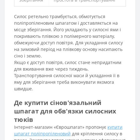
Силос ретельно трамбується, обмотується
поліпропіленовим шпагатом і доставляється на
місце зберігання. Його укладають у силосні ями і
покривають плівкою з полімерного матеріалу,
обмежуючи доступ повітря. Для укладання силосу
на зимовий період на плівкову основу насипають
сіно і землю.
Якщо є доступ повітря, силос стане непридатним
для вживання вже через тиждень.
Транспортування силосної маси й укладання її в
яму для зберігання треба виконувати якомога
швидше.
Де купити сінов'язальний
шпагат для обв'язки силосних
тюків
Інтернет-магазин «Єврошпагат» пропонує
купити
шпагат поліпропіленовий
для кріплення силосу в