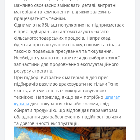
Важливо своєчасно змінювати деталі, витратні
матеріали та компоненти, від яких залежить
працездатність техніки.
Одними з найбільш популярних на підприємствах
є прес-підбирачі, які автоматизують багато
сільськогосподарських процесів. Наприклад,
йдеться про валкування сінажу, соломи та сіна, а
також їх подальше пресування та тюкування.
Необхідно уважно поставитися до вибору кожної
запчастини для продовження експлуатаційного
ресурсу агрегатів.
При підборі витратних матеріалів для прес-
підбирачів важливо враховувати не тільки їхню
якість, а й сумісність із використовуваною
технікою. Наприклад, якщо вам потрібно
шпагат
купити
для тюкування сіна або соломи, слід
обирати продукцію, що відповідає параметрам
обладнання для забезпечення надійності зв'язки
та довговічності експлуатації.