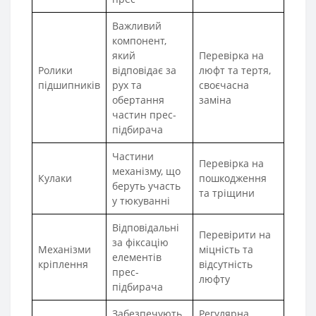
Важливий
компонент,
який
Перевірка на
Ролики
відповідає за
люфт та тертя,
підшипників
рух та
своєчасна
обертання
заміна
частин прес-
підбирача
Частини
Перевірка на
механізму, що
Кулаки
пошкодження
беруть участь
та тріщини
у тюкуванні
Відповідальні
Перевірити на
за фіксацію
Механізми
міцність та
елементів
кріплення
відсутність
прес-
люфту
підбирача
Забезпечують
Регулярна