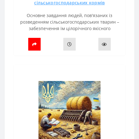
сільськогосподарських кормів
Основне завдання людей, пов'язаних із
розведенням сільськогосподарських тварин –
забезпечення їм цілорічного якісного
харчування. Лише в цьому випадку можна
отримати віддачу: птахи добре ростимуть і н..