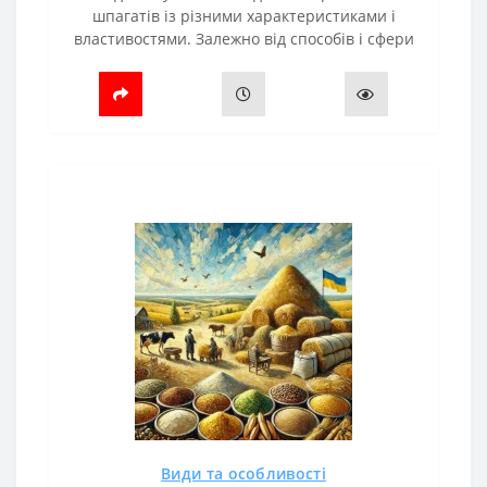
шпагатів із різними характеристиками і
властивостями. Залежно від способів і сфери
застосування шпагати розподіляються для:
Рулонних прес-підбирачів.Тюкув..
Види та особливості