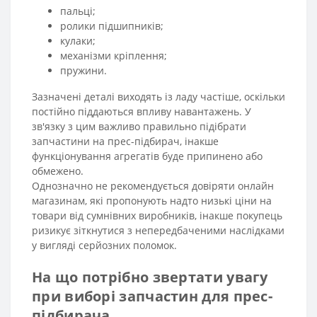
пальці;
ролики підшипників;
кулаки;
механізми кріплення;
пружини.
Зазначені деталі виходять із ладу частіше, оскільки
постійно піддаються впливу навантажень. У
зв'язку з цим важливо правильно підібрати
запчастини на прес-підбирач, інакше
функціонування агрегатів буде припинено або
обмежено.
Однозначно не рекомендується довіряти онлайн
магазинам, які пропонують надто низькі ціни на
товари від сумнівних виробників, інакше покупець
ризикує зіткнутися з непередбаченими наслідками
у вигляді серйозних поломок.
На що потрібно звертати увагу
при виборі запчастин для прес-
підбирача