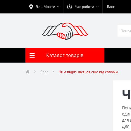
Эль-Монте
Час роботи
Блог
Каталог товарів
Блог
Чим відрізняється сіно від соломи
Ч
Попу
один
для 
Для 