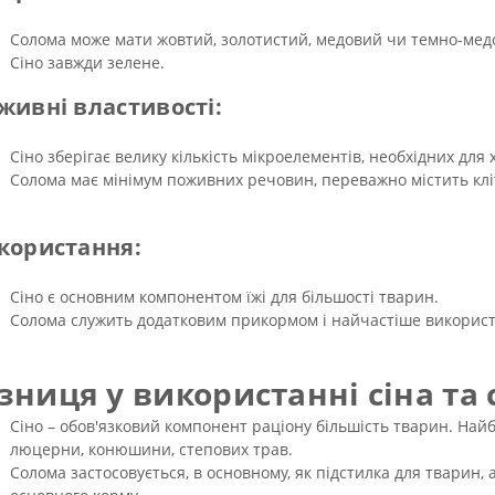
Солома може мати жовтий, золотистий, медовий чи темно-медо
Сіно завжди зелене.
живні властивості:
Сіно зберігає велику кількість мікроелементів, необхідних для 
Солома має мінімум поживних речовин, переважно містить клі
користання:
Сіно є основним компонентом їжі для більшості тварин.
Солома служить додатковим прикормом і найчастіше використо
ізниця у використанні сіна та
Сіно – обов'язковий компонент раціону більшість тварин. Найб
люцерни, конюшини, степових трав.
Солома застосовується, в основному, як підстилка для тварин,