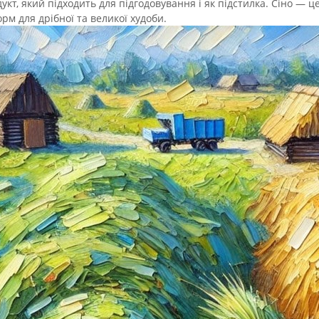
укт, який підходить для підгодовування і як підстилка. Сіно — 
орм для дрібної та великої худоби.