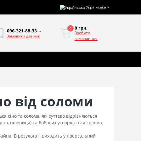
Українська
0 грн.
0
096-321-88-33
Зробити
Замовити дзвінок
замовлення
но від соломи
 сіно та солома, які суттєво відрізняються
зерно, пшениця) та бобових утворюється солома,
айна. В результаті виходить універсальний