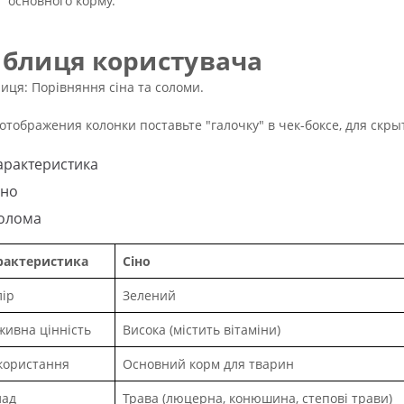
основного корму.
аблиця користувача
иця: Порівняння сіна та соломи.
отображения колонки поставьте "галочку" в чек-боксе, для скры
арактеристика
іно
олома
рактеристика
Сіно
лір
Зелений
живна цінність
Висока (містить вітаміни)
користання
Основний корм для тварин
лад
Трава (люцерна, конюшина, степові трави)