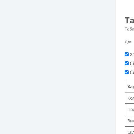
Т
Табл
Для 
Х
С
С
Ха
Ко
По
Ви
Ск