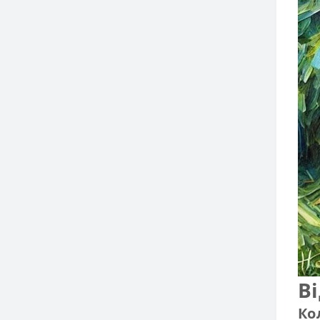
Ві
Ко