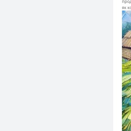
прод
як к