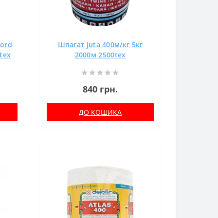
Cord
Шпагат Juta 400м/кг 5кг
tex
2000м 2500tex
840 грн.
ДО КОШИКА