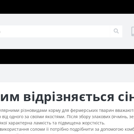
им відрізняється сі
лярними різновидами корму для фермерських тварин вважаються
 від одного за своїми якостями. Після збору злакових (ячмінь, 
якої характерна ламкість та підвищена жорсткість.
використання соломи її потрібно подрібнити за допомогою комб