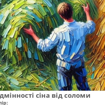
дмінності сіна від соломи
лір: