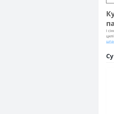
К
п
І сі
цилі
шпаг
Су