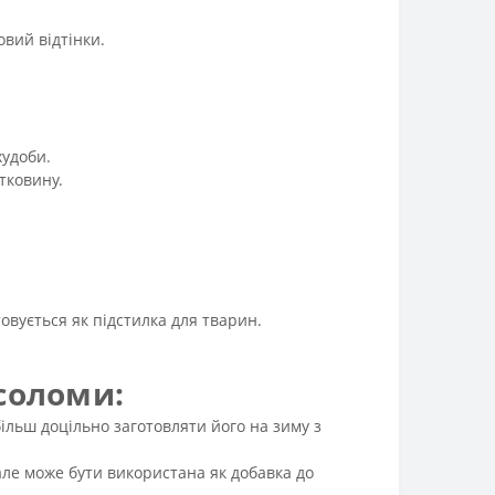
вий відтінки.
худоби.
тковину.
вується як підстилка для тварин.
 соломи:
ільш доцільно заготовляти його на зиму з
 але може бути використана як добавка до