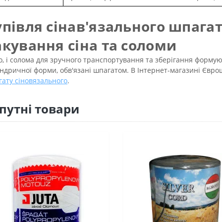
упівля сінав'язального шпагат
акування сіна та соломи
но, і солома для зручного транспортування та зберігання формую
ндричної форми, обв'язані шпагатом. В Інтернет-магазині Єв
ату сіновязального
.
путні товари