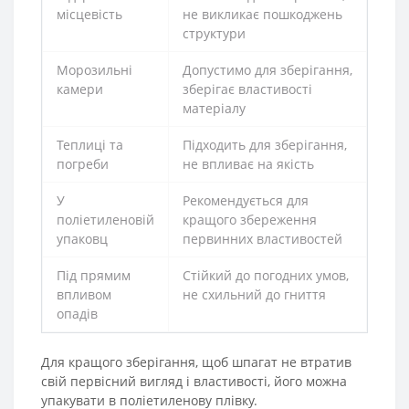
місцевість
не викликає пошкоджень
структури
Морозильні
Допустимо для зберігання,
камери
зберігає властивості
матеріалу
Теплиці та
Підходить для зберігання,
погреби
не впливає на якість
У
Рекомендується для
поліетиленовій
кращого збереження
упаковц
первинних властивостей
Під прямим
Стійкий до погодних умов,
впливом
не схильний до гниття
опадів
Для кращого зберігання, щоб шпагат не втратив
свій первісний вигляд і властивості, його можна
упакувати в поліетиленову плівку.