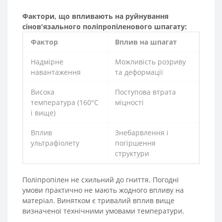
Фактори, що впливають на руйнування
сінов'язального поліпропіленового шпагату:
Фактор
Вплив на шпагат
Надмірне
Можливість розриву
навантаження
та деформації
Висока
Поступова втрата
температура (160°C
міцності
і вище)
Вплив
Знебарвлення і
ультрафіолету
погіршення
структури
Поліпропілен не схильний до гниття. Погодні
умови практично не мають жодного впливу на
матеріал. Винятком є тривалий вплив вище
визначеної технічними умовами температури.