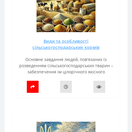
Види та особливості
сільськогосподарських кормів
Основне завдання людей, пов'язаних із
розведенням сільськогосподарських тварин –
забезпечення їм цілорічного якісного
харчування. Лише в цьому випадку можна
отримати віддачу: птахи добре ростимуть і н..