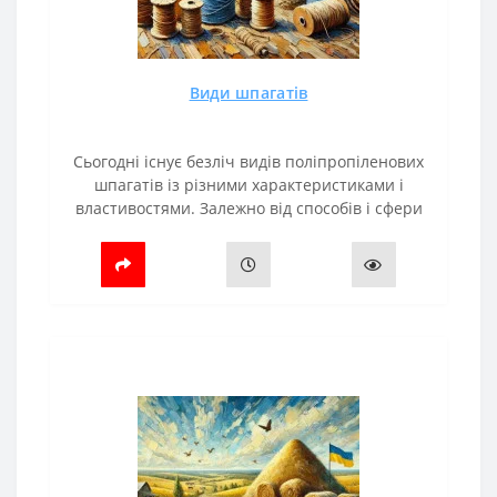
Види шпагатів
Сьогодні існує безліч видів поліпропіленових
шпагатів із різними характеристиками і
властивостями. Залежно від способів і сфери
застосування шпагати розподіляються для:
Рулонних прес-підбирачів.Тюкув..