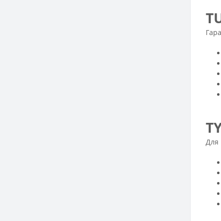
T
Гар
T
Для