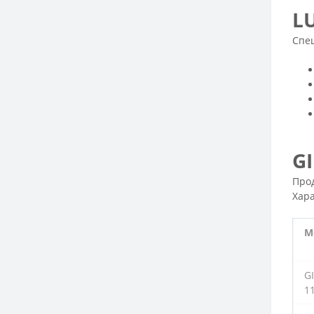
L
Спец
GI
Прод
Хара
М
G
1