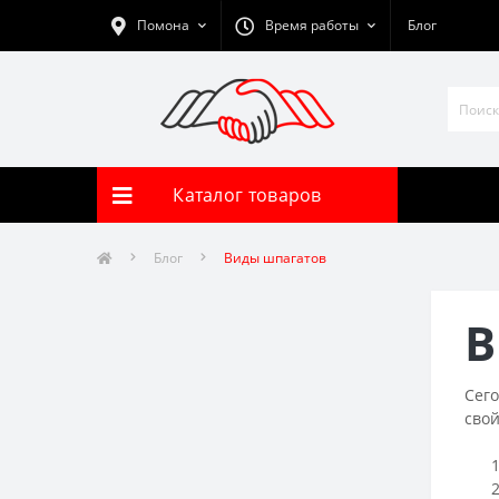
Помона
Время работы
Блог
Каталог товаров
Блог
Виды шпагатов
В
Сег
свой