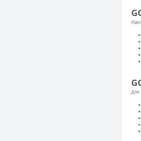
G
Идеа
G
Для