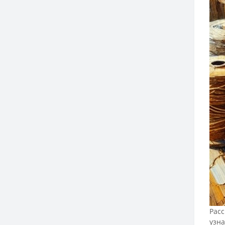
Расс
узна