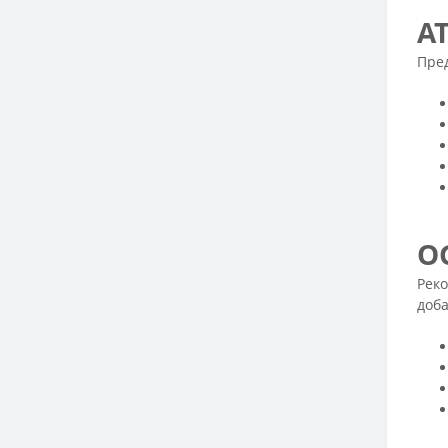
A
Пре
O
Реко
доб