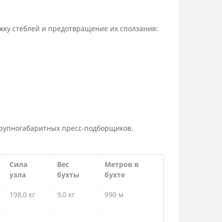
жку стеблей и предотвращение их сползания:
крупногабаритных пресс-подборщиков.
Сила
Вес
Метров в
узла
бухты
бухте
198,0 кг
9,0 кг
990 м