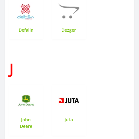
Defalin
Dezger
J
John
Juta
Deere