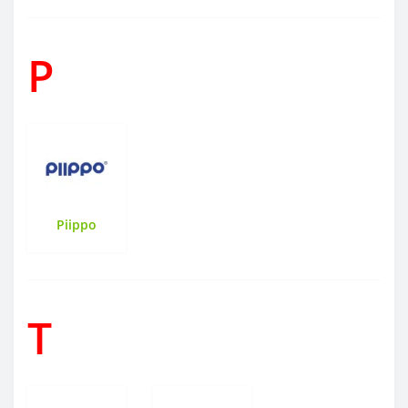
P
Piippo
T