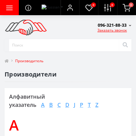
0
0
0
096-321-88-33
Заказать звонок
Производитель
Производители
Алфавитный
указатель
A
B
C
D
J
P
T
Z
A