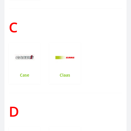
C
Case
Claas
D