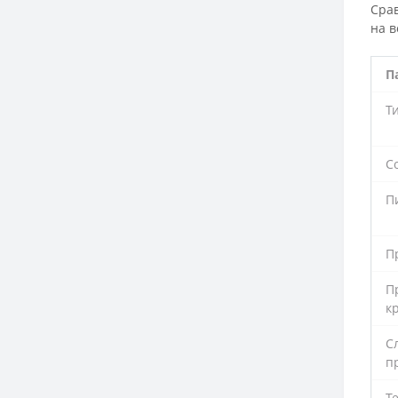
Сра
на в
П
Т
С
П
П
П
к
С
п
Т