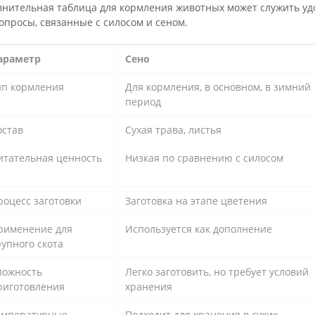
внительная таблица для кормления животных может служить уд
опросы, связанные с силосом и сеном.
араметр
Сено
ип кормления
Для кормления, в основном, в зимний
период
остав
Сухая трава, листья
итательная ценность
Низкая по сравнению с силосом
роцесс заготовки
Заготовка на этапе цветения
рименение для
Используется как дополнение
рупного скота
ложность
Легко заготовить, но требует условий
риготовления
хранения
емпературные
Подходит для хранения в сухих,