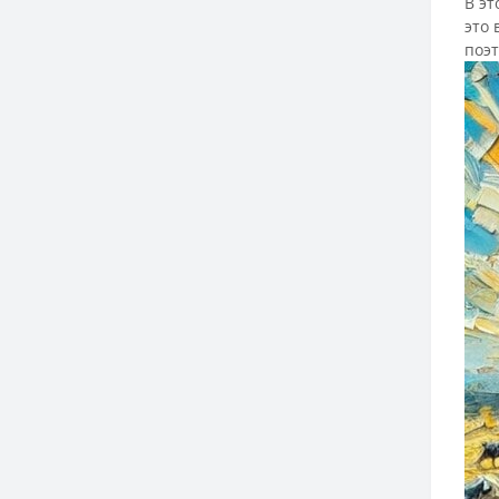
В эт
это 
поэт