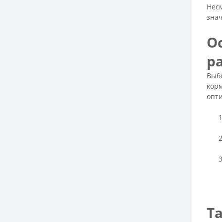
Несм
зна
О
р
Выбо
корм
опт
Т