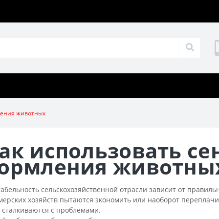
мления животных
ак использовать сен
ормления животны
абельность сельскохозяйственной отрасли зависит от правил
ерских хозяйств пытаются экономить или наоборот переплачив
 сталкиваются с проблемами.