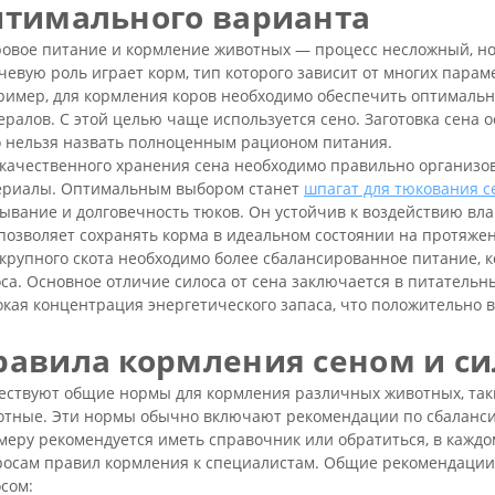
птимального варианта
ровое питание и кормление животных — процесс несложный, н
евую роль играет корм, тип которого зависит от многих парам
ример, для кормления коров необходимо обеспечить оптимальн
ралов. С этой целью чаще используется сено. Заготовка сена о
о нельзя назвать полноценным рационом питания.
качественного хранения сена необходимо правильно организов
ериалы. Оптимальным выбором станет
шпагат для тюкования с
ывание и долговечность тюков. Он устойчив к воздействию вла
позволяет сохранять корма в идеальном состоянии на протяже
крупного скота необходимо более сбалансированное питание, 
са. Основное отличие силоса от сена заключается в питательн
кая концентрация энергетического запаса, что положительно 
равила кормления сеном и с
ствуют общие нормы для кормления различных животных, таких
отные. Эти нормы обычно включают рекомендации по сбаланс
еру рекомендуется иметь справочник или обратиться, в каждом
росам правил кормления к специалистам. Общие рекомендации
сом: