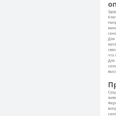
о
Здо
Ключ
Нап
мине
сен
Для 
мат
связ
что 
Для 
сило
высо
П
Суще
жив
Ферм
воп
сило