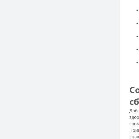
С
с
Доба
здор
совм
Приг
знаю