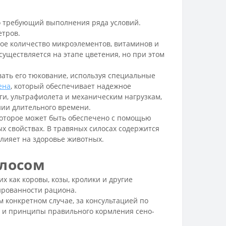
о требующий выполнения ряда условий.
етров.
ое количество микроэлементов, витаминов и
существляется на этапе цветения, но при этом
ать его тюкование, используя специальные
ена
, который обеспечивает надежное
ги, ультрафиолета и механическим нагрузкам,
нии длительного времени.
которое может быть обеспечено с помощью
ых свойствах. В травяных силосах содержится
влияет на здоровье животных.
илосом
 как коровы, козы, кролики и другие
ированности рациона.
 конкретном случае, за консультацией по
 и принципы правильного кормления сено-