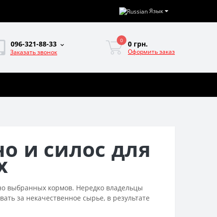
Язык
0
0 грн.
096-321-88-33
Оформить заказ
Заказать звонок
о и силос для
х
ьно выбранных кормов. Нередко владельцы
ать за некачественное сырье, в результате