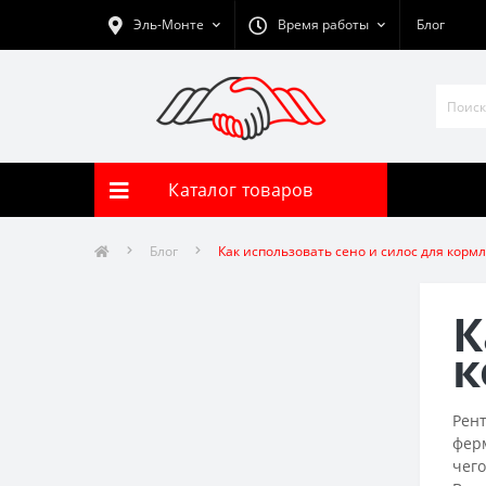
Эль-Монте
Время работы
Блог
Каталог товаров
Блог
Как использовать сено и силос для кор
К
к
Рент
ферм
чего