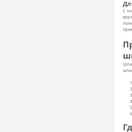
Дл
С п
верт
поли
при
П
ш
Шпа
шпаг
Г