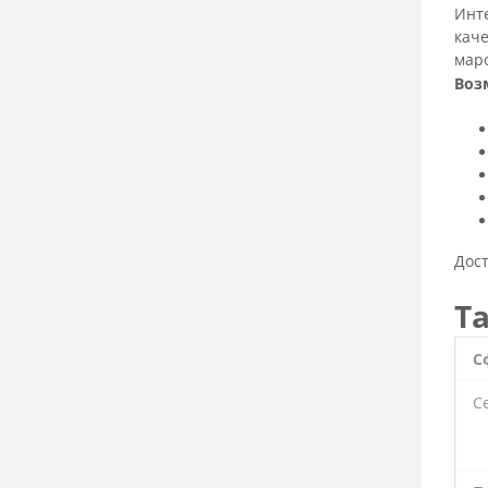
Инт
каче
мар
Воз
Дос
Т
С
С