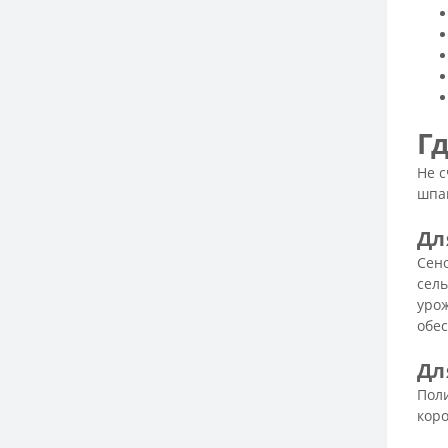
Г
Не 
шпаг
Дл
Сено
сель
уро
обес
Дл
Пол
коро