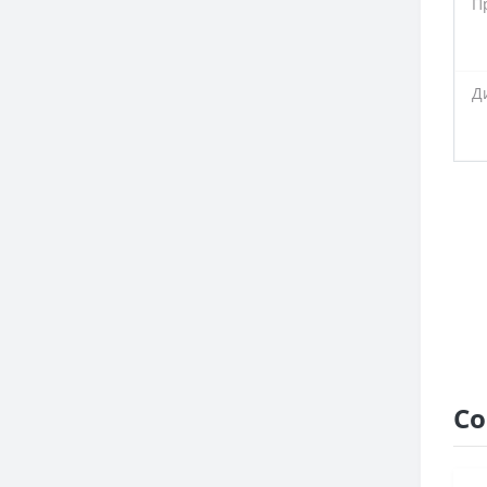
П
Д
Со