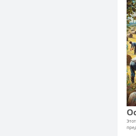
О
Это
пре