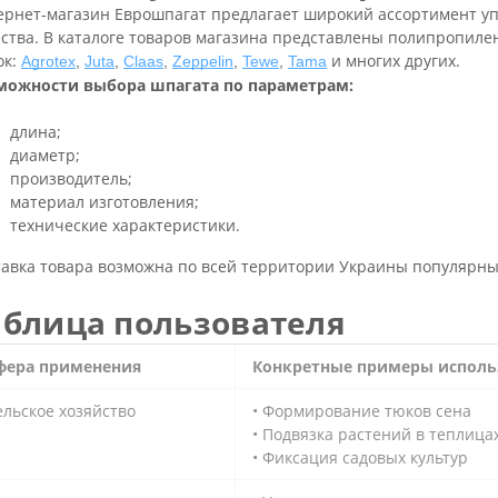
ернет-магазин Еврошпагат предлагает широкий ассортимент у
ства. В каталоге товаров магазина представлены полипропиле
ок:
и многих других.
Agrotex
,
Juta
,
Claas
,
Zeppelin
,
Tewe
,
Tama
можности выбора шпагата по параметрам:
длина;
диаметр;
производитель;
материал изготовления;
технические характеристики.
тавка товара возможна по всей территории Украины популярн
аблица пользователя
фера применения
Конкретные примеры исполь
ельское хозяйство
•
Формирование тюков сена
• Подвязка растений в теплица
• Фиксация садовых культур