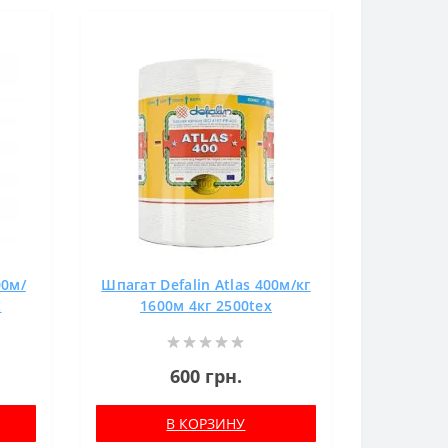
00м/
Шпагат Defalin Atlas 400м/кг
x
1600м 4кг 2500tex
600 грн.
В КОРЗИНУ