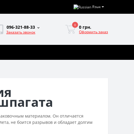
Язык
0
0 грн.
096-321-88-33
Оформить заказ
Заказать звонок
ия
шпагата
аковочным материалом. Он отличается
та, не боится разрывов и обладает долгим