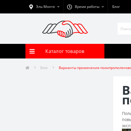
Эль-Монте
Время работы
Блог
Каталог товаров
Блог
Варианты применения полипропиленово
В
п
Пол
повы
экс