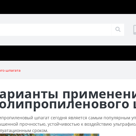
го шпагата
арианты применен
олипропиленового 
ипропиленовый шпагат сегодня является самым популярным уп
шенной прочностью, устойчивостью к воздействию ультрафиоле
плуатационным сроком.