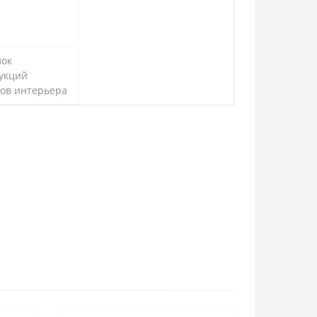
лок
рукций
тов интерьера