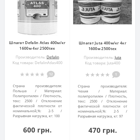
Шпагат Defalin Atlas 400м/кг
Шпагат Juta 400м/кг 4кг
1600м 4кг 2500tex
1600м 2500tex
Производитель:
Defalin
Производитель:
Juta
Код товара: DefalinAtlas400
Код товара: Juta400
12
1
Страна производителя:
Страна производителя:
Польша
Материал:
Чехия
Материал:
Полипропилен
Плотность,
полипропилен
Плотность,
текс:
2500
Отклонение
текс:
2500
Отклонение
фактической плотности от
фактической плотности от
номинальной,%:
2-5
номинальной,%:
2-5
Разрывная нагрузка, кг:
100
Разрывная нагрузка, кг:
97
600 грн.
470 грн.