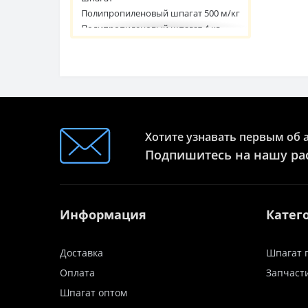
Полипропиленовый шпагат 500 м/кг
Полипропиленовый шпагат 4 кг
Полипропиленовый шпагат 6670
текс
Полипропиленовый шпагат 100 кг
на разрыв
Полипропиленовый шпагат 3000 м
Полипропиленовый шпагат 2860
текс
Хотите узнавать первым об 
Полипропиленовый шпагат 3 мм
Подпишитесь на нашу ра
Полипропиленовый шпагат 1429
текс
Полипропиленовый шпагат с УФ-
стабилизацией
Информация
Катег
Белый полипропиленовый шпагат
Полипропиленовый шпагат 9 кг
Полипропиленовый шпагат до -20°
Доставка
Шпагат 
Полипропиленовый шпагат 7700
Оплата
Запчаст
текс
Полипропиленовый шпагат 1800 м
Шпагат оптом
Полипропиленовый шпагат 1,5 мм