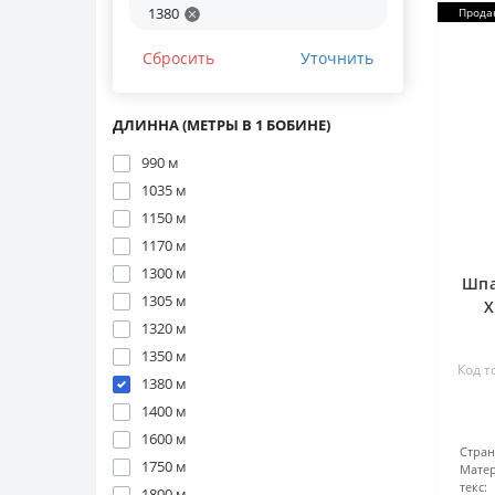
1380
Прода
Сбросить
Уточнить
ДЛИННА (МЕТРЫ В 1 БОБИНЕ)
990 м
1035 м
1150 м
1170 м
1300 м
Шпа
1305 м
X
1320 м
1350 м
Код т
1380 м
1400 м
1600 м
Стра
1750 м
Матер
текс:
1800 м