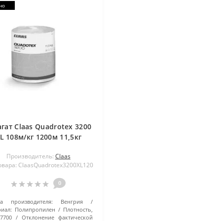
но
гат Claas Quadrotex 3200
L 108м/кг 1200м 11,5кг
9090tex
Производитель:
Claas
овара: ClaasQuadrotex3200XL120
0
на производителя:
Венгрия
иал:
Полипропилен
Плотность,
7700
Отклонение фактической