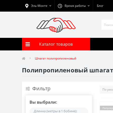
Эль-Монте
Время работы
Блог
Каталог товаров
Шпагат полипропиленовый
Полипропиленовый шпагат
Фильтр
Вы выбрали:
Популя
Длинна (метры в 1 бобине):