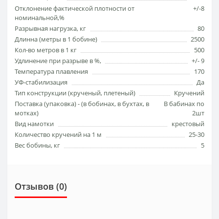
Отклонение фактической плотности от
+/-8
номинальной,%
Разрывная нагрузка, кг
80
Длинна (метры в 1 бобине)
2500
Кол-во метров в 1 кг
500
Удлинение при разрыве в %,
+/- 9
Температура плавления
170
УФ-стабилизация
Да
Тип конструкции (кручeный, плетеный)
Кручений
Поставка (упаковка) - (в бобинах, в бухтах, в
В бабинах по
мотках)
2шт
Вид намотки
крестовый
Количество кручений на 1 м
25-30
Вес бобины, кг
5
Отзывов (0)