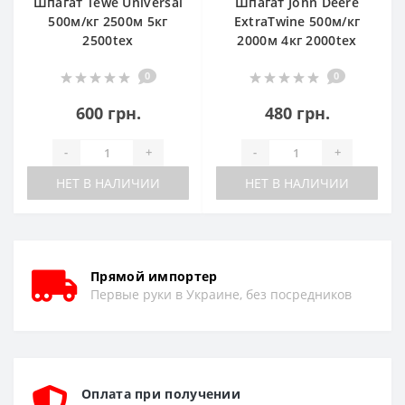
Шпагат Tewe Universal
Шпагат John Deere
500м/кг 2500м 5кг
ExtraTwine 500м/кг
2500tex
2000м 4кг 2000tex
0
0
600 грн.
480 грн.
-
+
-
+
НЕТ В НАЛИЧИИ
НЕТ В НАЛИЧИИ
Прямой импортер
Первые руки в Украине, без посредников
Оплата при получении