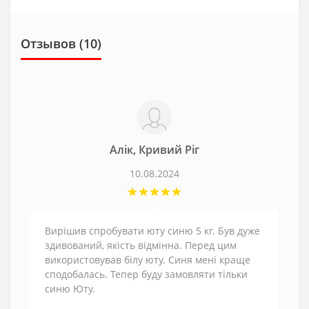
Отзывов (10)
Алік, Кривий Ріг
10.08.2024
Вирішив спробувати юту синю 5 кг. Був дуже
здивований, якість відмінна. Перед цим
використовував білу юту. Синя мені краще
сподобалась. Тепер буду замовляти тільки
синю Юту.