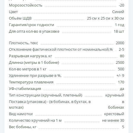
Морозостойкость
-20
Цвет
Синий
Обьём ШДВ
25 см х 25 см х 30 см
Гарантия/срок годности
1 год
Для опта кол-во в упаковке
18 шт
Плотность, текс
2000
Отклонение фактической плотности от номинальной,%
2-5
Разрывная нагрузка, кг
80
Длинна (метры в 1 бобине)
2500
Кол-во метров в 1 кг
500
Удлинение при разрыве в %,
+/- 9
Температура плавления
170
УФ-стабилизация
да
Тип конструкции (кручeный, плетеный)
крученый
Поставка (упаковка) - (в бобинах, в бухтах, в
в
мотках)
бобинах
Вид намотки
крестовый
Количество кручений на 1 м
не менее 30
Вес бобины, кг
5