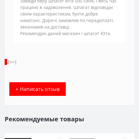
Завжди беру шпагат юта 500 синя, і весь час
працюю в задоволення. Шпагат відповідає
своїм характеристикам, бухти добре
намотані. Доречі замовляв по передоплаті,
зекономив на доставці.
Рекомендую даний магазин і шпагат Юта.
1
2
>
>|
+ Написать отзыв
Рекомендуемые товары