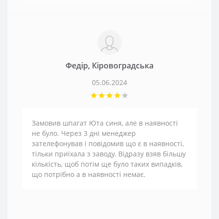
Федір, Кіровоградська
05.06.2024
Замовив шпагат Юта синя, але в наявності
не було. Через 3 дні менеджер
зателефонував і повідомив що є в наявності,
тільки приїхала з заводу. Відразу взяв більшу
кількість, щоб потім ще було таких випадків,
що потрібно а в наявності немає.