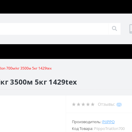
tlon 700м/кг 3500м 5кг 1429tex
/кг 3500м 5кг 1429tex
Отзывы:
(0)
Производитель:
PIIPPO
Код Товара:
PiippoTriatlon700