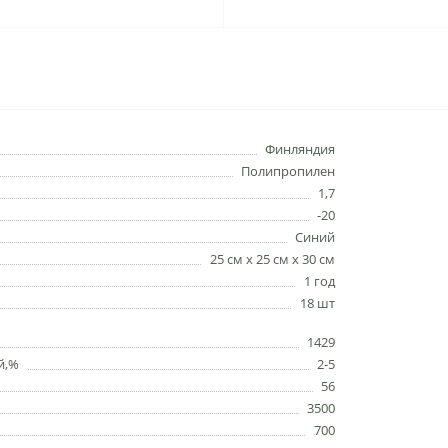
Финляндия
Полипропилен
1,7
-20
Синий
25 см х 25 см х 30 см
1 год
18 шт
1429
й,%
2-5
56
3500
700