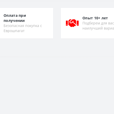
Оплата при
Опыт 10+ лет
получении
Подберем для вас
Безопасная покупка с
наилучший вари
Еврошпагат