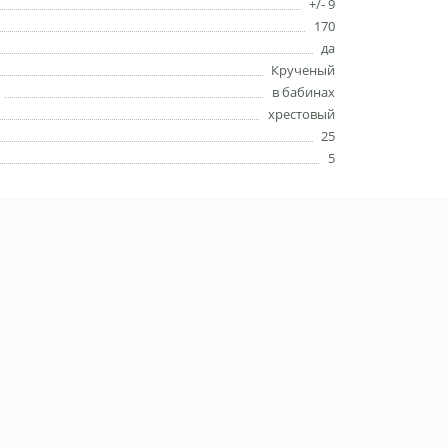
+/- 9
170
да
Крученый
в бабинах
хрестовый
25
5