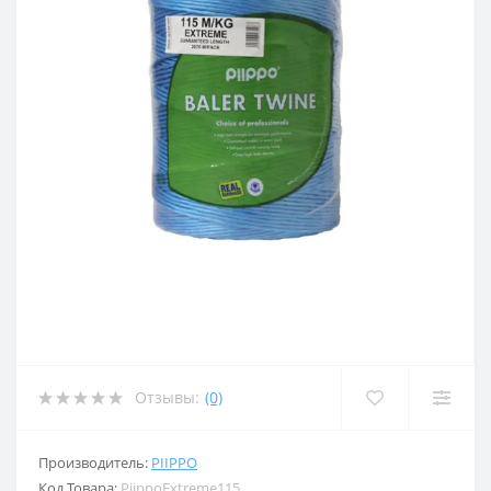
Отзывы:
(0)
Производитель:
PIIPPO
Код Товара:
PiippoExtreme115