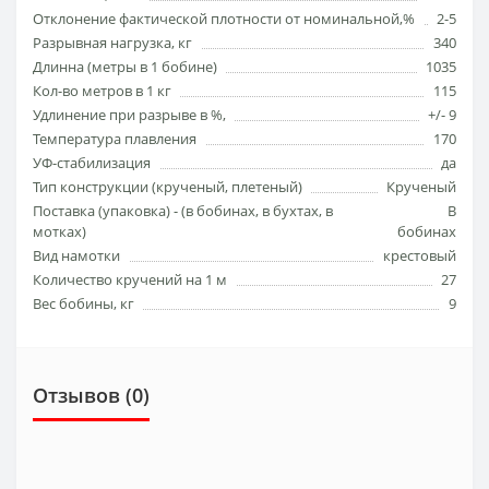
Отклонение фактической плотности от номинальной,%
2-5
Разрывная нагрузка, кг
340
Длинна (метры в 1 бобине)
1035
Кол-во метров в 1 кг
115
Удлинение при разрыве в %,
+/- 9
Температура плавления
170
УФ-стабилизация
да
Тип конструкции (кручeный, плетеный)
Крученый
Поставка (упаковка) - (в бобинах, в бухтах, в
В
мотках)
бобинах
Вид намотки
крестовый
Количество кручений на 1 м
27
Вес бобины, кг
9
Отзывов (0)