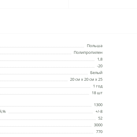
Польша
Полипропилен
1,8
-20
Белый
20 см x 20 см x 25
1 год
18 шт
1300
й,%
+/-8
52
3000
770