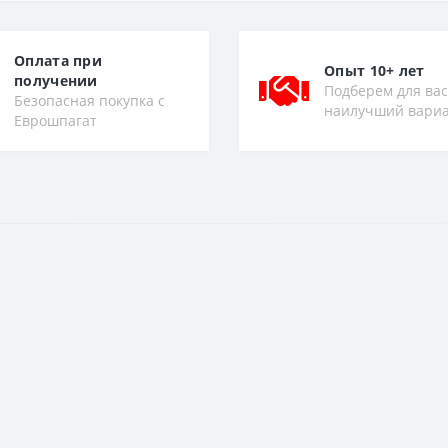
Оплата при
Опыт 10+ лет
получении
Подберем для вас
Безопасная покупка с
наилучший вари
Еврошпагат