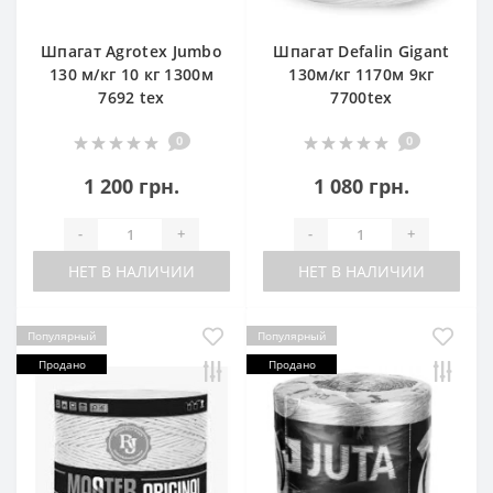
Шпагат Agrotex Jumbo
Шпагат Defalin Gigant
130 м/кг 10 кг 1300м
130м/кг 1170м 9кг
7692 tex
7700tex
0
0
1 200 грн.
1 080 грн.
-
+
-
+
НЕТ В НАЛИЧИИ
НЕТ В НАЛИЧИИ
Популярный
Популярный
Продано
Продано