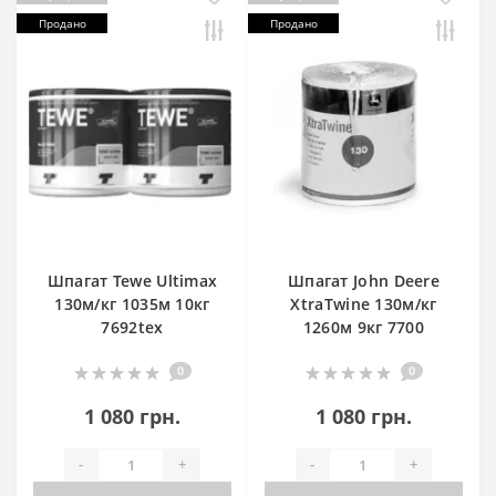
Продано
Продано
Шпагат Tewe Ultimax
Шпагат John Deere
130м/кг 1035м 10кг
XtraTwine 130м/кг
7692tex
1260м 9кг 7700
0
0
1 080 грн.
1 080 грн.
-
+
-
+