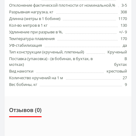
Отклонение фактической плотности от номинальной,%
3-5
Разрывная нагрузка, кг
308
Длинна (метры в 1 бобине)
1170
Кол-во метров в 1 кг
130
Удлинение при разрыве в %,
+/- 9
Температура плавления
170
УФ-стабилизация
да
Тип конструкции (кручeный, плетеный)
Крученый
Поставка (упаковка) - (в бобинах, в бухтах, в
В
мотках)
бухтах
Вид намотки
крестовый
Количество кручений на 1 м
27
Вес бобины, кг
9
Отзывов (0)