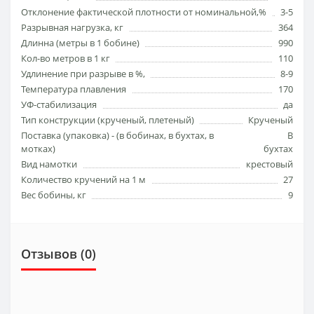
Отклонение фактической плотности от номинальной,%
3-5
Разрывная нагрузка, кг
364
Длинна (метры в 1 бобине)
990
Кол-во метров в 1 кг
110
Удлинение при разрыве в %,
8-9
Температура плавления
170
УФ-стабилизация
да
Тип конструкции (кручeный, плетеный)
Крученый
Поставка (упаковка) - (в бобинах, в бухтах, в
В
мотках)
бухтах
Вид намотки
крестовый
Количество кручений на 1 м
27
Вес бобины, кг
9
Отзывов (0)