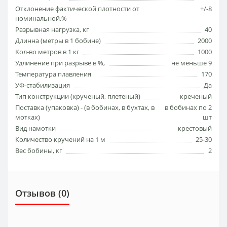
Отклонение фактической плотности от
+/-8
номинальной,%
Разрывная нагрузка, кг
40
Длинна (метры в 1 бобине)
2000
Кол-во метров в 1 кг
1000
Удлинение при разрыве в %,
не меньше 9
Температура плавления
170
УФ-стабилизация
Да
Тип конструкции (кручeный, плетеный)
креченый
Поставка (упаковка) - (в бобинах, в бухтах, в
в бобинах по 2
мотках)
шт
Вид намотки
крестовый
Количество кручений на 1 м
25-30
Вес бобины, кг
2
Отзывов (0)