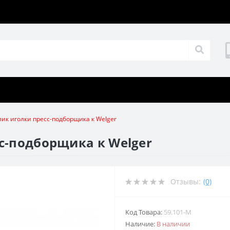
лик иголки пресс-подборщика к Welger
сс-подборщика к Welger
Отзывы:
(0)
Код Товара:
59.101-М
Наличие:
В наличии