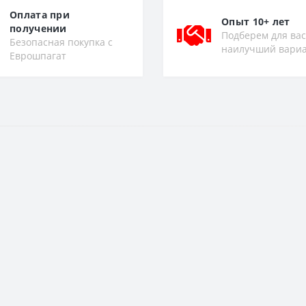
Оплата при
Опыт 10+ лет
получении
Подберем для вас
Безопасная покупка с
наилучший вари
Еврошпагат