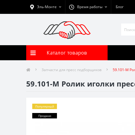
Эль-Монте
Время работы
Блог
Каталог товаров
Запчасти для пресс подборщиков
59.101-М Ро
59.101-М Ролик иголки пре
Популярный
Продано